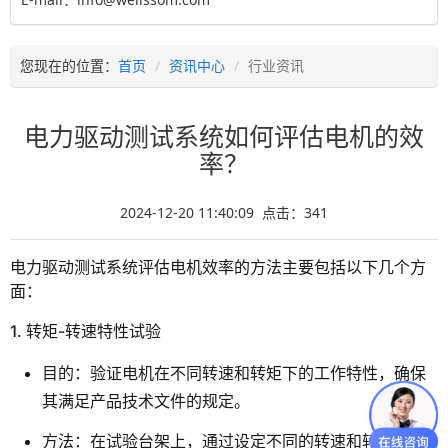
您现在的位置：
首页
资讯中心
行业资讯
电力驱动测试系统如何评估电机的效
率？
2024-12-20 11:40:09 点击：
341
电力驱动测试系统评估电机效率的方法主要包括以下几个方
面：
1. 转矩-转速特性试验
目的
：验证电机在不同转速和转矩下的工作特性，确保
其满足产品技术文件的规定。
方法
：在试验台架上，通过设定不同的转速和转矩点，