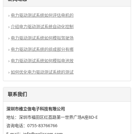
电力驱动测试系统如何评估电机的
介绍电力驱动测试系统自动化控制
电力驱动测试系统如何模拟驾驶场
电力驱动测试系统的组成部分有哪
电力驱动测试系统如何模拟电池放
如何优化电力驱动测试系统的测试
联系我们
深圳市维立信电子科技有限公司
地址：深圳市福田区红荔路第一世界广场A座8D-E
咨询电话：0755-83766766
E-mail：info@welissom.com