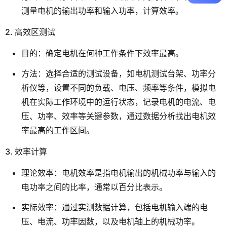
测量电机的输出功率和输入功率，计算效率。
2. 高效区测试
目的
：确定电机在何种工作条件下效率最高。
方法
：选择合适的测试设备，如电机测试台架、功率分
析仪等，设置不同的负载、电压、频率等条件，模拟电
机在实际工作环境中的运行状态，记录电机的电流、电
压、功率、效率等关键参数，通过数据分析找出电机效
率最高的工作区间。
3. 效率计算
理论效率
：电机效率是指电机输出的机械功率与输入的
电功率之间的比率，通常以百分比表示。
实际效率
：通过实测数据计算，包括电机输入端的电
压、电流、功率因数，以及电机轴上的机械功率。